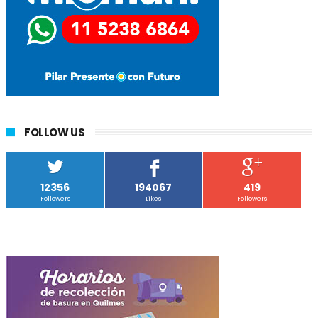
FOLLOW US
12356
194067
419
Followers
Likes
Followers