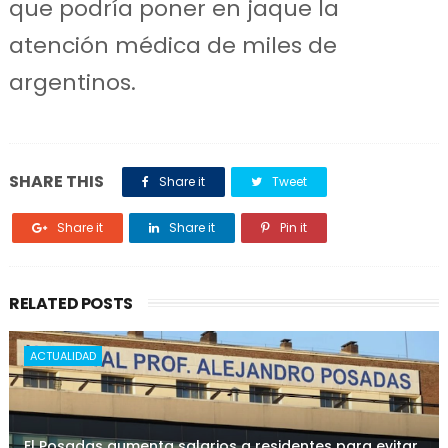
que podría poner en jaque la
atención médica de miles de
argentinos.
SHARE THIS
Share it
Tweet
Share it
Share it
Pin it
RELATED POSTS
ACTUALIDAD
El Posadas aumenta salarios a residentes para evitar